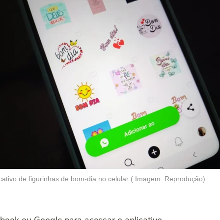
icativo de figurinhas de bom-dia no celular ( Imagem: Reprodução)