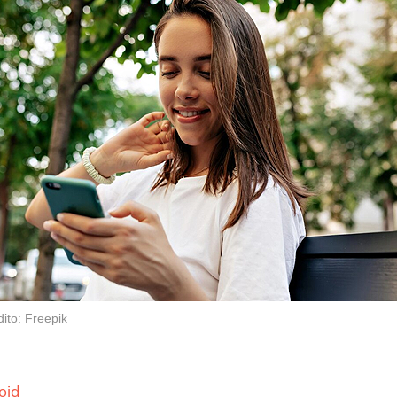
ito: Freepik
oid