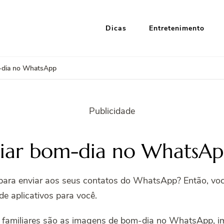
Dicas
Entretenimento
i Google
nformação e Entretenimento
m-dia no WhatsApp
Publicidade
nviar bom-dia no WhatsA
ara enviar aos seus contatos do WhatsApp? Então, você 
e aplicativos para você.
familiares são as imagens de bom-dia no WhatsApp, im