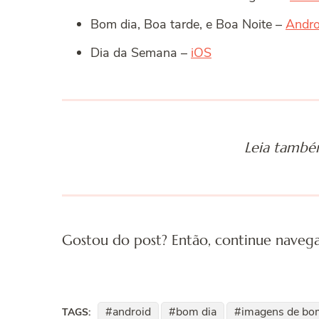
Bom dia, Boa tarde, e Boa Noite –
Andro
Dia da Semana –
iOS
Leia tamb
Gostou do post? Então, continue nave
android
bom dia
imagens de bo
TAGS: