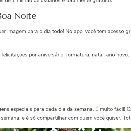
s de 1 milhão de usuários é totalmente gratuito.
Boa Noite
er imagem para o dia todo! No app, você tem acesso gra
elicitações por aniversário, formatura, natal, ano novo. 
ns especiais para cada dia da semana. É muito fácil! Ca
 semana, e é só compartilhar com quem você quiser. Tot