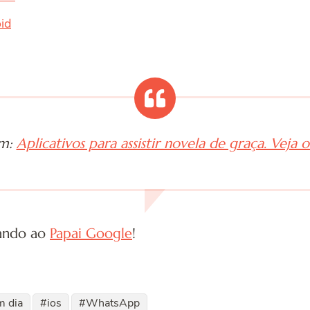
id
ém:
Aplicativos para assistir novela de graça. Veja 
gando ao
Papai Google
!
m dia
ios
WhatsApp