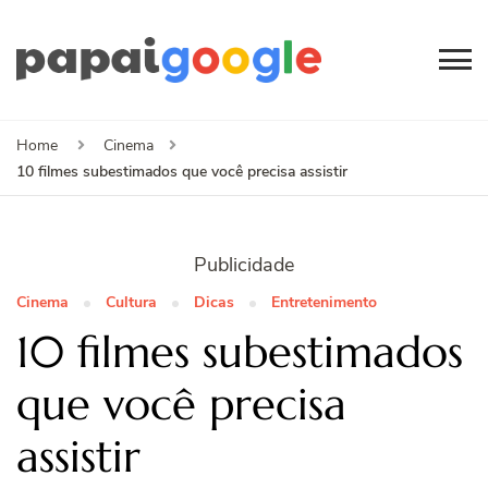
Papai
Canal de Informação
e Entretenimento
Google
Home
Cinema
10 filmes subestimados que você precisa assistir
Publicidade
Cinema
Cultura
Dicas
Entretenimento
10 filmes subestimados
que você precisa
assistir