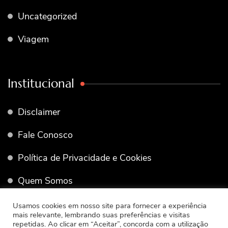
Uncategorized
Viagem
Institucional
Disclaimer
Fale Conosco
Política de Privacidade e Cookies
Quem Somos
Termos de Uso
Usamos cookies em nosso site para fornecer a experiência
mais relevante, lembrando suas preferências e visitas
repetidas. Ao clicar em “Aceitar”, concorda com a utilização