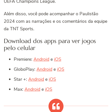
UEFA Champions League.
Além disso, você pode acompanhar o Paulistão
2024 com as narrações e os comentários da equipe
da TNT Sports.
Download dos apps para ver jogos
pelo celular
Premiere:
Android
e
iOS
GloboPlay:
Android
e
iOS
Star +:
Android
e
iOS
Max:
Android
e
iOS