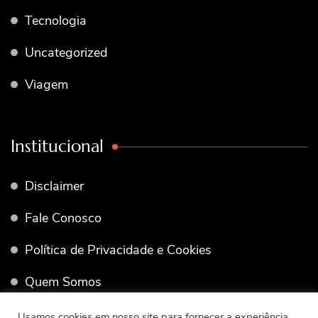
Tecnologia
Uncategorized
Viagem
Institucional
Disclaimer
Fale Conosco
Política de Privacidade e Cookies
Quem Somos
Termos de Uso
Usamos cookies em nosso site para fornecer a experiência