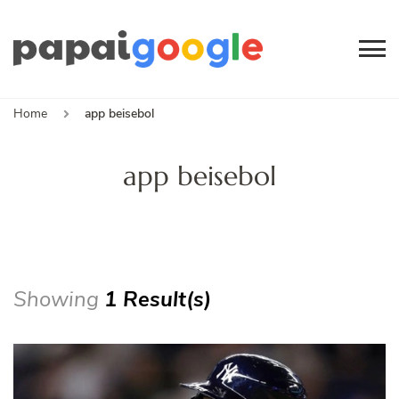
Papai
Canal de Informação
e Entretenimento
Google
Home
app beisebol
app beisebol
Showing
1 Result(s)