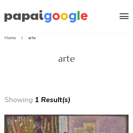
Papai
Canal de Informação
e Entretenimento
Google
Home
arte
arte
Showing
1 Result(s)