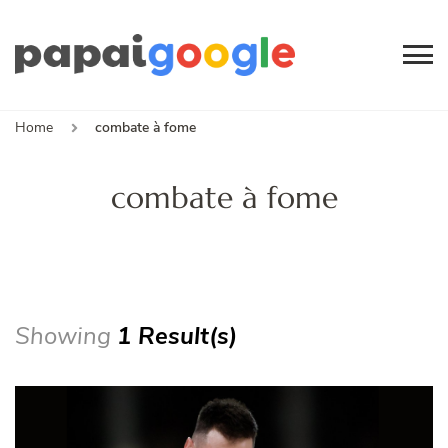
Papai
Canal de Informação
e Entretenimento
Google
Home
combate à fome
combate à fome
Showing
1 Result(s)