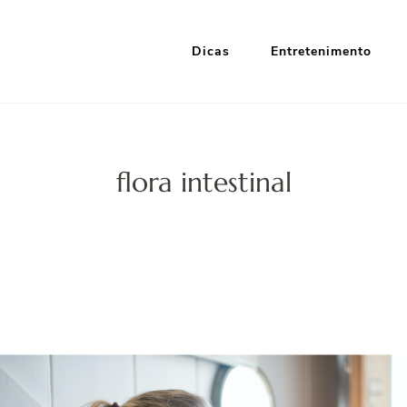
Dicas
Entretenimento
i Google
nformação e Entretenimento
flora intestinal