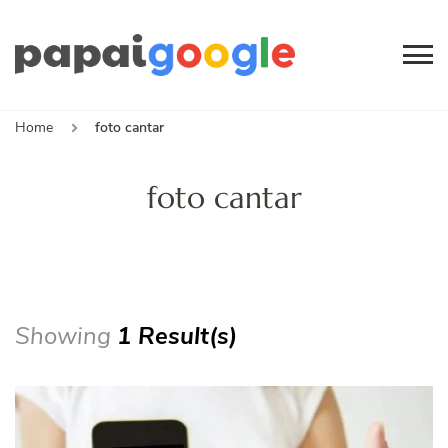
Papai
Canal de Informação
e Entretenimento
Google
Home
foto cantar
foto cantar
Showing
1 Result(s)