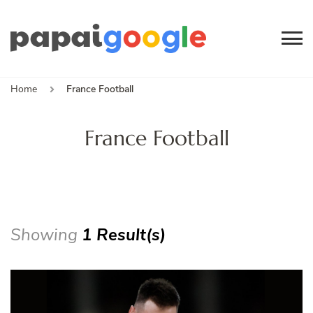
Papai
Canal de Informação
e Entretenimento
Google
Home
France Football
France Football
Showing
1 Result(s)