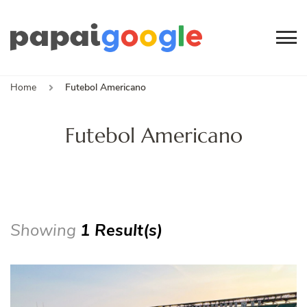
Papai
Canal de Informação
e Entretenimento
Google
Home
Futebol Americano
Futebol Americano
Showing
1 Result(s)