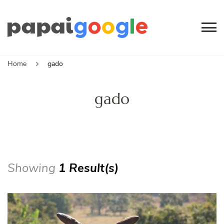
Papai
Canal de Informação
e Entretenimento
Google
Home
gado
gado
Showing
1 Result(s)