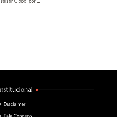
ssistir Globo, por …
Institucional
Disclaimer
Fale Conosco