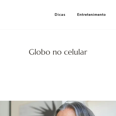
Dicas
Entretenimento
i Google
nformação e Entretenimento
Globo no celular