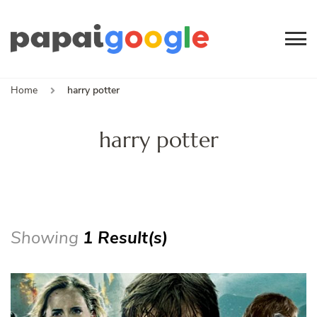
Papai
Canal de Informação
e Entretenimento
Google
Home
harry potter
harry potter
Showing
1 Result(s)