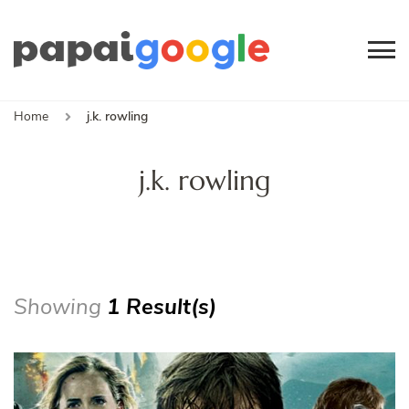
Papai
Canal de Informação
e Entretenimento
Google
Home
j.k. rowling
j.k. rowling
Showing
1 Result(s)