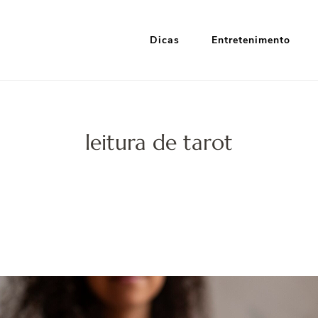
Dicas
Entretenimento
i Google
nformação e Entretenimento
leitura de tarot