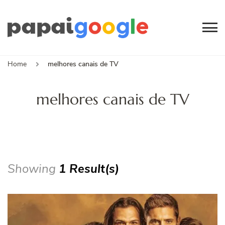
Papai
Canal de Informação
e Entretenimento
Google
Home
melhores canais de TV
melhores canais de TV
Showing
1 Result(s)