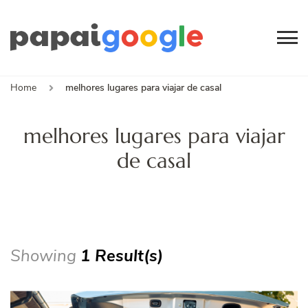
Papai
Canal de Informação
e Entretenimento
Google
Home
melhores lugares para viajar de casal
melhores lugares para viajar
de casal
Showing
1 Result(s)