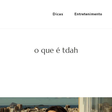
Dicas
Entretenimento
i Google
nformação e Entretenimento
o que é tdah