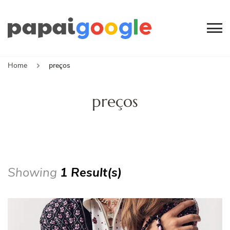
Papai
Canal de Informação
e Entretenimento
Google
Home
preços
preços
Showing
1 Result(s)