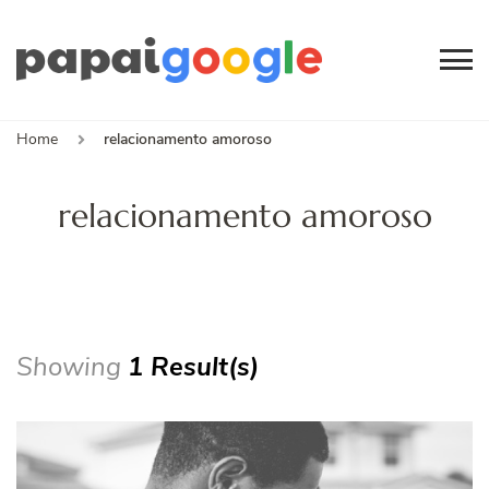
Papai
Canal de Informação
e Entretenimento
Google
Home
relacionamento amoroso
relacionamento amoroso
Showing
1 Result(s)