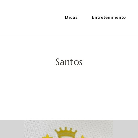
Dicas
Entretenimento
i Google
nformação e Entretenimento
Santos