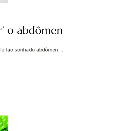
car’ o abdômen
uele tão sonhado abdômen …