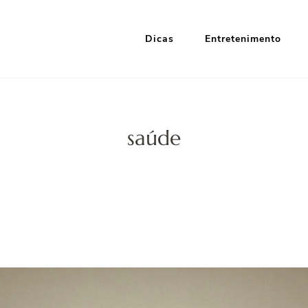
Dicas
Entretenimento
i Google
nformação e Entretenimento
saúde