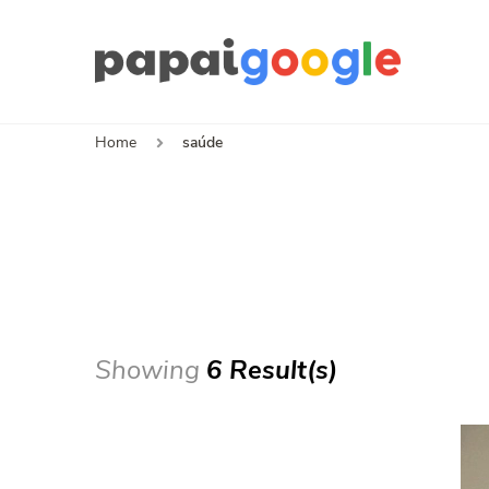
Papa
Canal de I
Home
saúde
Showing
6 Result(s)