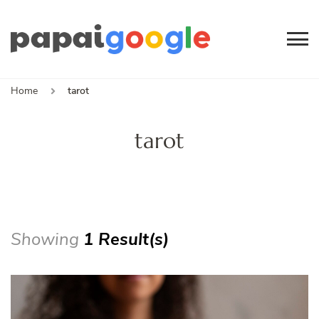
Papai
Canal de Informação
e Entretenimento
Google
Home
tarot
tarot
Showing
1 Result(s)