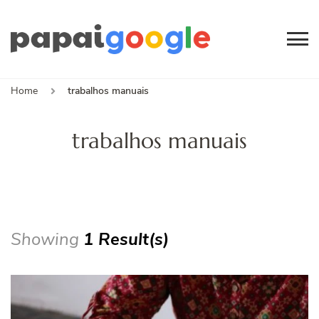
Papai
Canal de Informação
e Entretenimento
Google
Home
trabalhos manuais
trabalhos manuais
Showing
1 Result(s)