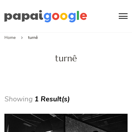
Papai
Canal de Informação
e Entretenimento
Google
Home
turnê
turnê
Showing
1 Result(s)