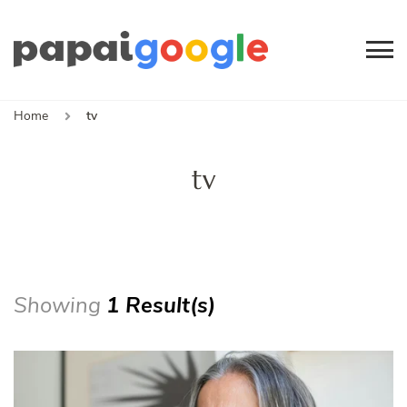
Papai
Canal de Informação
e Entretenimento
Google
Home
tv
tv
Showing
1 Result(s)