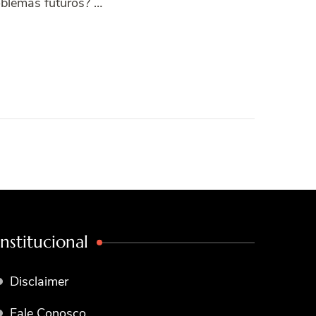
oblemas futuros? …
Institucional
Disclaimer
Fale Conosco