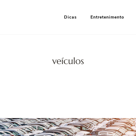
Dicas
Entretenimento
i Google
nformação e Entretenimento
veículos