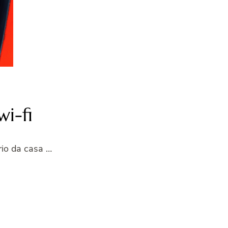
i-fi
rio da casa …