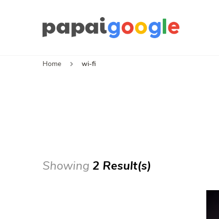
Papa
Canal de I
Home
wi-fi
Showing
2 Result(s)