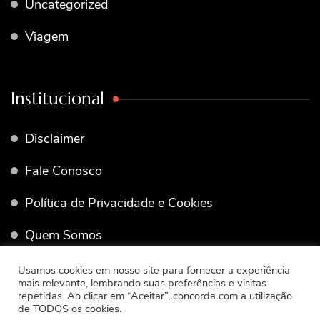
Uncategorized
Viagem
Institucional
Disclaimer
Fale Conosco
Política de Privacidade e Cookies
Quem Somos
Termos de Uso
Usamos cookies em nosso site para fornecer a experiência
mais relevante, lembrando suas preferências e visitas
repetidas. Ao clicar em “Aceitar”, concorda com a utilização
de TODOS os cookies.