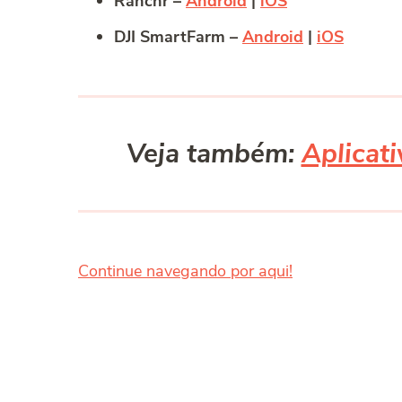
Ranchr –
Android
|
iOS
DJI SmartFarm –
Android
|
iOS
Veja também:
Aplicat
Continue navegando por aqui!
Post