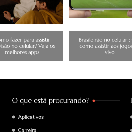
mo fazer para assistir
Brasileirão no celular :
visão no celular? Veja os
como assistir aos jogo
melhores apps
vivo
O que está procurando?
Aplicativos
Carreira