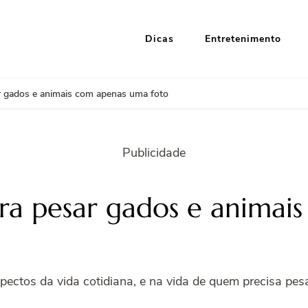
Dicas
Entretenimento
i Google
nformação e Entretenimento
ar gados e animais com apenas uma foto
Publicidade
para pesar gados e anima
ectos da vida cotidiana, e na vida de quem precisa pesar