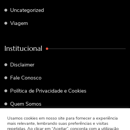
Uncategorized
Viagem
Institucional
Disclaimer
Fale Conosco
Política de Privacidade e Cookies
Quem Somos
Termos de Uso
Usamos cookies em nosso site para fornecer a experiência
mais relevante, lembrando suas preferências e visitas
repetidas. Ao clicar em “Aceitar”, concorda com a utilização