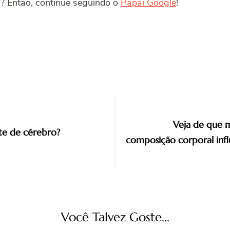
? Então, continue seguindo o
Papai Google
!
Veja de que m
nte de cérebro?
composição corporal inf
Você Talvez Goste...