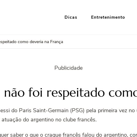
Dicas
Entretenimento
i Google
nformação e Entretenimento
espeitado como deveria na França
Publicidade
 não foi respeitado como
essi do Paris Saint-Germain (PSG) pela primeira vez no
 atuação do argentino no clube francês.
r saber o que o craque francês falou do argentino, cont