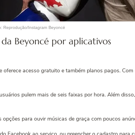
o: Reprodução/Instagram Beyoncé
da Beyoncé por aplicativos
e oferece acesso gratuito e também planos pagos. Com o 
suários pulem mais de seis faixas por hora. Além disso, 
s opções para ouvir músicas de graça com poucos anúnc
 do Facebook ao serviço, ou preencher o cadastro para c