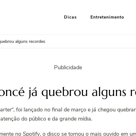
Dicas
Entretenimento
i Google
nformação e Entretenimento
quebrou alguns recordes
Publicidade
ncé já quebrou alguns r
arter
“, foi lançado no final de março e já chegou quebra
tenção do público e da grande mídia.
omente no
Spotify
, o disco se tornou o mais ouvido em um