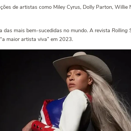
ções de artistas como Miley Cyrus, Dolly Parton, Willie 
ma das mais bem-sucedidas no mundo. A revista
Rolling 
a maior artista viva” em 2023.