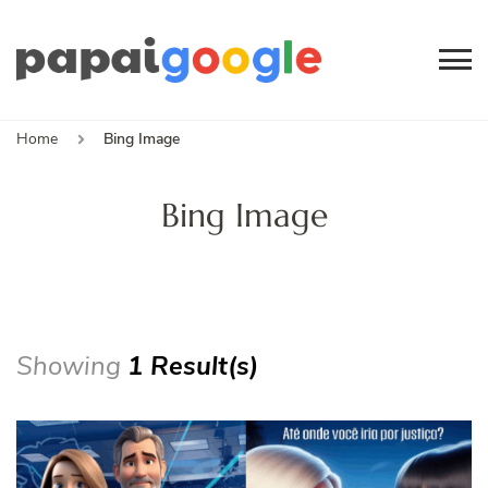
Papai
Canal de Informação
e Entretenimento
Google
Home
Bing Image
Bing Image
Showing
1 Result(s)