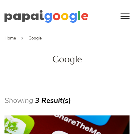
Papai
Canal de Informação
e Entretenimento
Google
Home
Google
Google
Showing
3 Result(s)