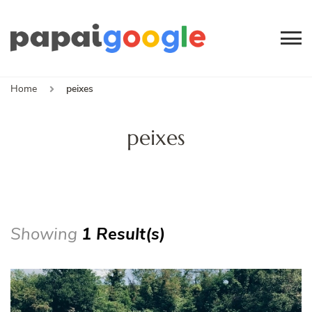
Papai
Canal de Informação
e Entretenimento
Google
Home
peixes
peixes
Showing
1 Result(s)