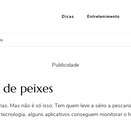
Dicas
Entretenimento
i Google
nformação e Entretenimento
es
Publicidade
r de peixes
rias. Mas não é só isso. Tem quem leve a sério a pescari
tecnologia, alguns aplicativos conseguem monitorar o hab