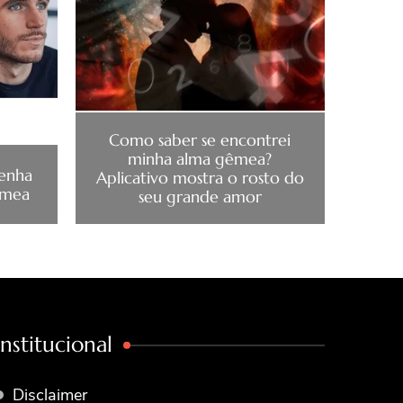
Como saber se encontrei
minha alma gêmea?
senha
Aplicativo mostra o rosto do
êmea
seu grande amor
Institucional
Disclaimer