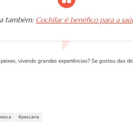
ia também:
Cochilar é benéfico para a saú
s peixes, vivendo grandes experiências? Se gostou das d
pesca
pescaria