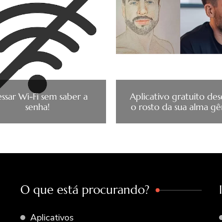
ssar Wi-Fi sem saber a
Aplicativo gratuito de
senha!
o rosto da sua alma g
O que está procurando?
Aplicativos