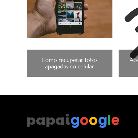
Como recuperar fotos
Ace
apagadas no celular