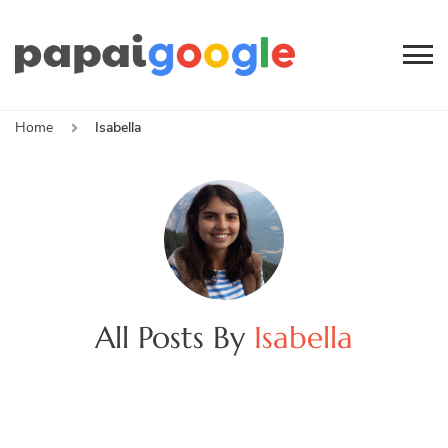
Papai
Canal de Informação
e Entretenimento
Google
Home
Isabella
All Posts By
Isabella