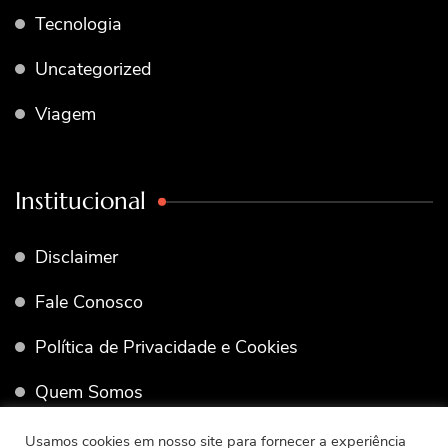
Tecnologia
Uncategorized
Viagem
Institucional
Disclaimer
Fale Conosco
Política de Privacidade e Cookies
Quem Somos
Termos de Uso
Usamos cookies em nosso site para fornecer a experiência